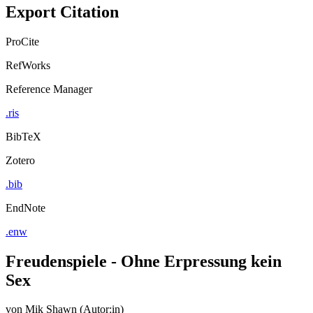
Export Citation
ProCite
RefWorks
Reference Manager
.ris
BibTeX
Zotero
.bib
EndNote
.enw
Freudenspiele - Ohne Erpressung kein
Sex
von
Mik Shawn (Autor:in)